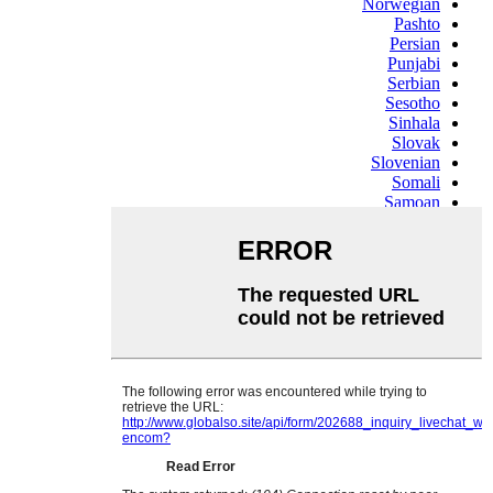
Norwegian
Pashto
Persian
Punjabi
Serbian
Sesotho
Sinhala
Slovak
Slovenian
Somali
Samoan
Scots Gaelic
Shona
Sindhi
Sundanese
Swahili
Tajik
Tamil
Telugu
Thai
Ukrainian
Urdu
Uzbek
Vietnamese
Welsh