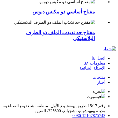
مفتاح أساسي ذو مكبس دبوس
مفتاح حد تذبذب الملف ذو الطرف
البلاستيكي
اتصل بنا
معلومات عنا
الأسئلة الشائعة
منتجات
أخبار
رقم 15/17 طريق يونغشينغ الأول، منطقة تشنغدونغ الصناعية،
مدينة يويهتشينغ، تشجيانغ، 325600، الصين
0086-15167875743