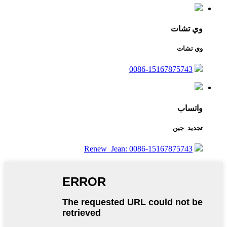
وي تشات
وي تشات
0086-15167875743
واتساب
تجديد_جين
Renew_Jean: 0086-15167875743