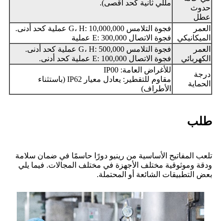
مللي ثانية كحد أقصى).
حدوث
عطل
العمر
فجوة التلامس G، H: 10,000,000 عملية كحد أدنى.
الميكانيكي
فجوة الاتصال E: 300,000 عملية
العمر
فجوة التلامس G، H: 500,000 عملية كحد أدنى.
الكهربائي
فجوة الاتصال E: 100,000 عملية كحد أدنى.
للأغراض العامة: IP00
درجة
مقاوم للتقطير: يعادل معيار IP62 (باستثناء
الحماية
الأطراف)
طلب
تلعب المفاتيح الأساسية من رينيو دورًا حاسمًا في ضمان سلامة
ودقة وموثوقية مختلف الأجهزة في مختلف المجالات. فيما يلي
بعض التطبيقات الشائعة أو المحتملة.