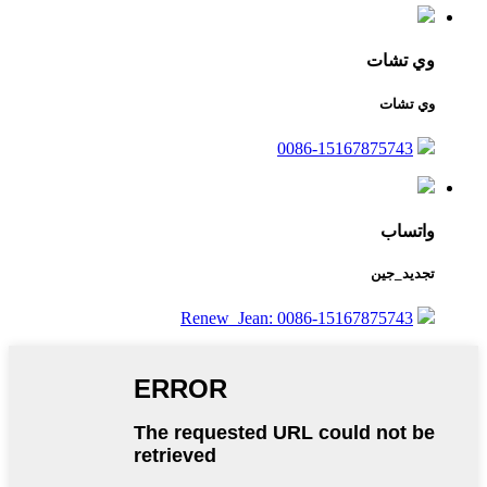
وي تشات
وي تشات
0086-15167875743
واتساب
تجديد_جين
Renew_Jean: 0086-15167875743