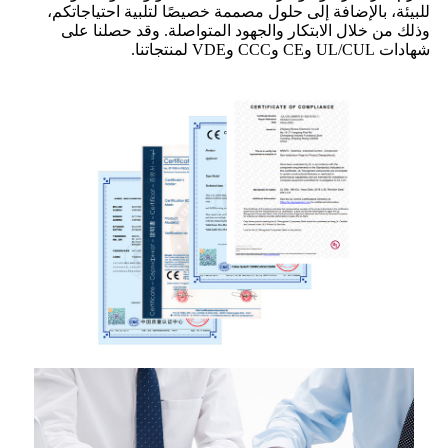
للبيئة، بالإضافة إلى حلول مصممة خصيصًا لتلبية احتياجاتكم،
وذلك من خلال الابتكار والجهود المتواصلة. وقد حصلنا على
شهادات UL/CUL وCE وCCC وVDE لمنتجاتنا.