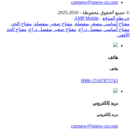
cnrenew@renew-cn.com
© جميع الحقوق محفوظة - 2010-2025.
خريطة الموقع
-
AMP Mobile
مفتاح أساسي مصغر بمفصلة
,
مفتاح صغير بمفصلة
,
مفتاح الحد
,
مفتاح أساسي بمفصل ذراع
,
مفتاح صغير بمفصل ذراع
,
مفتاح الحد
الأفقي
,
هاتف
هاتف
0086-15167875743
بريد إلكتروني
بريد إلكتروني
cnrenew@renew-cn.com