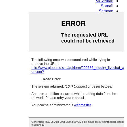
Slovenian
Somali
Samoan
Scots Gaelic
Shona
Sindhi
Sundanese
Swahili
Tajik
Tamil
Telugu
Thai
Ukrainian
Urdu
Uzbek
Vietnamese
Welsh
Xhosa
Yiddish
Yoruba
Zulu
Kinyarwanda
Tatar
Oriya
Turkmen