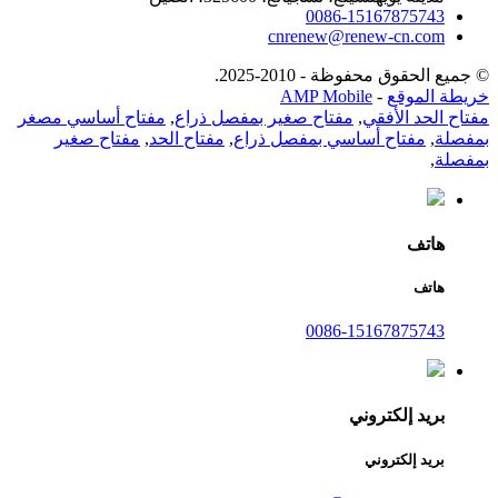
0086-15167875743
cnrenew@renew-cn.com
© جميع الحقوق محفوظة - 2010-2025.
خريطة الموقع
-
AMP Mobile
مفتاح الحد الأفقي
,
مفتاح صغير بمفصل ذراع
,
مفتاح أساسي مصغر
بمفصلة
,
مفتاح أساسي بمفصل ذراع
,
مفتاح الحد
,
مفتاح صغير
بمفصلة
,
هاتف
هاتف
0086-15167875743
بريد إلكتروني
بريد إلكتروني