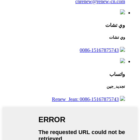
cnrenew@renew-cn.com
وي تشات
وي تشات
0086-15167875743
واتساب
تجديد_جين
Renew_Jean: 0086-15167875743