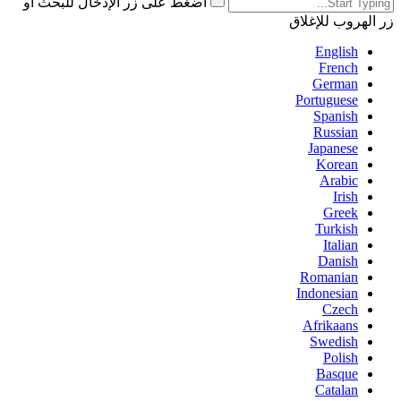
اضغط على زر الإدخال للبحث أو
زر الهروب للإغلاق
English
French
German
Portuguese
Spanish
Russian
Japanese
Korean
Arabic
Irish
Greek
Turkish
Italian
Danish
Romanian
Indonesian
Czech
Afrikaans
Swedish
Polish
Basque
Catalan