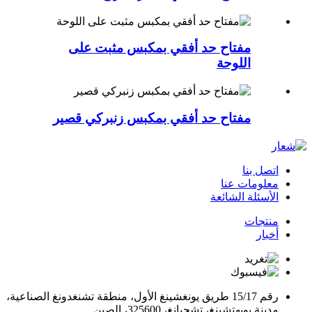
مفتاح حد أفقي بمكبس مثبت على
اللوحة
مفتاح حد أفقي بمكبس زنبركي قصير
اتصل بنا
معلومات عنا
الأسئلة الشائعة
منتجات
أخبار
رقم 15/17 طريق يونغشينغ الأول، منطقة تشنغدونغ الصناعية،
مدينة يويهتشينغ، تشجيانغ، 325600، الصين