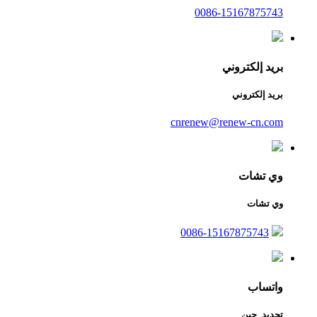
0086-15167875743
بريد إلكتروني
بريد إلكتروني
cnrenew@renew-cn.com
وي تشات
وي تشات
0086-15167875743
واتساب
تجديد_جين