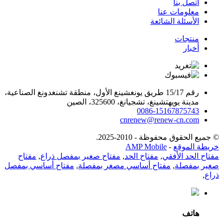
اتصل بنا
معلومات عنا
الأسئلة الشائعة
منتجات
أخبار
رقم 15/17 طريق يونغشينغ الأول، منطقة تشنغدونغ الصناعية،
مدينة يويهتشينغ، تشجيانغ، 325600، الصين
0086-15167875743
cnrenew@renew-cn.com
© جميع الحقوق محفوظة - 2010-2025.
خريطة الموقع
-
AMP Mobile
مفتاح الحد الأفقي
,
مفتاح الحد
,
مفتاح صغير بمفصل ذراع
,
مفتاح
صغير بمفصلة
,
مفتاح أساسي مصغر بمفصلة
,
مفتاح أساسي بمفصل
ذراع
,
هاتف