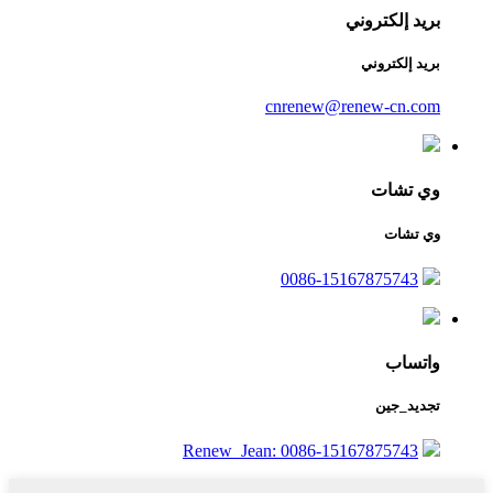
بريد إلكتروني
بريد إلكتروني
cnrenew@renew-cn.com
وي تشات
وي تشات
0086-15167875743
واتساب
تجديد_جين
Renew_Jean: 0086-15167875743