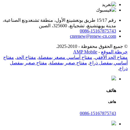
رقم 15/17 طريق يونغشينغ الأول، منطقة تشنغدونغ الصناعية،
مدينة يويهتشينغ، تشجيانغ، 325600، الصين
0086-15167875743
cnrenew@renew-cn.com
© جميع الحقوق محفوظة - 2010-2025.
خريطة الموقع
-
AMP Mobile
مفتاح الحد الأفقي
,
مفتاح أساسي مصغر بمفصلة
,
مفتاح الحد
,
مفتاح
أساسي بمفصل ذراع
,
مفتاح صغير بمفصلة
,
مفتاح صغير بمفصل
ذراع
,
هاتف
هاتف
0086-15167875743