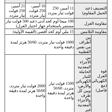
16 أمبير،
21 أمبير،
التصنيف (عند
11 أمبير، 250
250 فولت
250 فولت
الحمل المقاوم)
فولت تيار متردد
تيار متردد
تيار متردد
100 ميجا أوم كحد أدنى (عند 500 فولت تيار
مقاومة العزل
مستمر باستخدام جهاز اختبار العزل)
مقاومة التلامس
15 ملي أوم كحد أقصى (القيمة الأولية)
بين
أطراف
1000 فولت تيار متردد، 50/60 هرتز لمدة
من نفس
دقيقة واحدة
القطبية
بين
الأجزاء
المعدنية
قوة
الحاملة
العزل
للتيار
الكهربائي
الكهربائي
1500 فولت تيار
(مع
والأرض،
2000 فولت تيار متردد،
متردد، 50/60
فاصل)
وبين كل
50/60 هرتز لمدة دقيقة
هرتز لمدة دقيقة
طرف
واحدة
واحدة
والأجزاء
المعدنية
غير